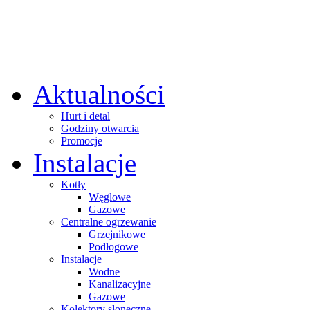
Aktualności
Hurt i detal
Godziny otwarcia
Promocje
Instalacje
Kotły
Węglowe
Gazowe
Centralne ogrzewanie
Grzejnikowe
Podłogowe
Instalacje
Wodne
Kanalizacyjne
Gazowe
Kolektory słoneczne